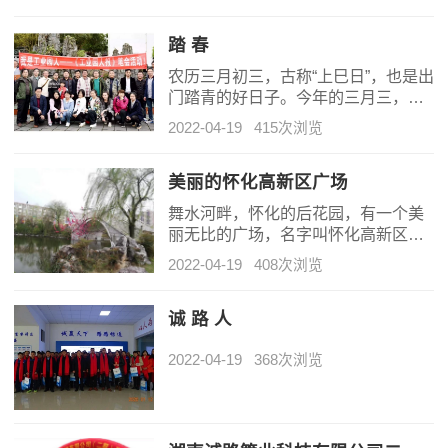
控一线开展防疫物资捐赠活动，支持
地方政府疫情防控工作，帮助人民群
众共同抗击突发疫情。20-23日董事长
踏 春
尹天宝亲自在疫情防控点做义工，深
农历三月初三，古称“上巳日”，也是出
知疫情防控工作者和义工们的困难。
门踏青的好日子。今年的三月三，怀
就让公司行政部准备了方便面、矿泉
化市工业园区和企业自由撰稿人组织
水、八宝粥等防疫物资，送到怀化高
2022-04-19
415次浏览
一场户外《工业园人报》笔友会。在
新区、竹田高速出口、荆坪桥头、和
现在这高节奏的岁月里，难得有空闲
安家园等防控卡点，支援一线抗疫。
时光，偷得浮生一日清闲。园区廖主
美丽的怀化高新区广场
任领头组织了市工业园区和企业25位
舞水河畔，怀化的后花园，有一个美
文学爱好者，去户外交流，访春、赏
丽无比的广场，名字叫怀化高新区广
春，踏春，享受大自然的风光。
场，它仿佛就是一幅优美动人的画
2022-04-19
408次浏览
卷，让人陶醉，让人流连忘返。
诚 路 人
2022-04-19
368次浏览