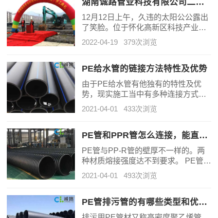
湖南诚路管业科技有限公司二期项目开工典礼暨答谢年会
12月12日上午，久违的太阳公公露出
了笑脸。位于怀化高新区科技产业园
的湖南诚路管业科技有限公司高朋满
2022-04-19
379次浏览
座，来全国十几个省市及省内各市州
的200余名经销商相聚于此，共同庆
祝公司二期工程开工典礼。
PE给水管的链接方法特性及优势
由于PE给水管有他独有的特性及优
势，现实施工当中有多种连接方式，
简单概括分为三种：热熔连接、电熔
2021-04-01
433次浏览
连接、机械连接；施工技术可以分
为：开挖技术和非开挖技术（拖
拉）。
PE管和PPR管怎么连接，能直接熔吗？
PE管与PP-R管的壁厚不一样的。两
种材质熔接强度达不到要求。 PE管引
入室内后再与PP-R连接，小管径采用
2021-04-01
493次浏览
金属转换大管径采用法兰转换。铸铁
管与钢管在室外采用法兰转换，法兰
砌井加软接检修更换容易。
PE管排污管的有哪些类型和优势？
排污用PE管材又称高密度聚乙烯管