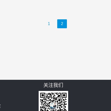
1
2
关注我们
富