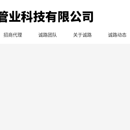
招商代理
诚路团队
关于诚路
诚路动态